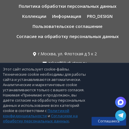
Политика обработки персональных данных
Коллекции
Информация
PRO_DESIGN
Пользовательское соглашение
Согласие на обработку персональных данных
г.Москва, ул. Флотская д 5 к 2
zakaz@kludi-store.ru
Этот сайт использует cookie-файлы.
Технические cookie необходимы для работы
8 495 221 69 55
сайта и устанавливаются автоматически.
Аналитические и маркетинговые cookie
8 800-775-06-73
устанавливаются только с вашего согласия.
Нажимая «Принимаю и продолжаю», вы
Звонок бесплатный по РФ
даёте согласие на обработку персональных
данных и использование всех категорий
cookie в соответствии с
Политикой
конфиденциальности
и
Согласием на
0
обработку персональных данных
.
Соглашаюсь