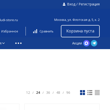
Вход
/
Регистрация
Москва, ул. Флотская д. 5, к. 2
udi-store.ru
Корзина пуста
Избранное
Сравнить
я
Акции
12
24
36
48
96
/
/
/
/