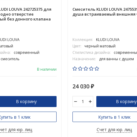
UDI LOUVA 242725375 для
Смеситель KLUDI LOUVA 247553
 одно отверстие
душа встраиваемый внешняя 
й без донного клапана
LUDI LOUVA
Коллекция:
KLUDI LOUVA
атовый
Цвет:
черный матовый
зайна:
современный
Стилистика дизайна:
современны
смеситель
Назначение:
для ванны с душем
В наличии
24 030
₽
В корзину
В корзину
Купить в 1 клик
Купить в 1 клик
чет для юр. лиц
Счет для юр. лиц