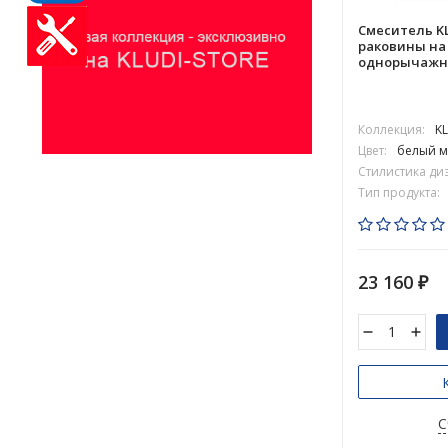
Смеситель KL
раковины на
однорычажны
Коллекция:
K
Цвет:
белый м
Стилистика ди
Тип продукта:
23 160
₽
С