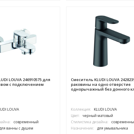
UDI LOUVA 246910575 для
Смеситель KLUDI LOUVA 242823
ивом с подключением
раковины на одно отверстие
однорычажный без донного к
LUDI LOUVA
Коллекция:
KLUDI LOUVA
Цвет:
черный матовый
зайна:
современный
Стилистика дизайна:
современны
для ванны с душем
Назначение:
для умывальника