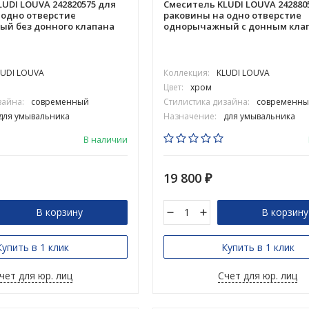
UDI LOUVA 242820575 для
Смеситель KLUDI LOUVA 242880
 одно отверстие
раковины на одно отверстие
й без донного клапана
однорычажный с донным кла
LUDI LOUVA
Коллекция:
KLUDI LOUVA
Цвет:
хром
зайна:
современный
Стилистика дизайна:
современны
для умывальника
Назначение:
для умывальника
В наличии
19 800
₽
В корзину
В корзину
Купить в 1 клик
Купить в 1 клик
чет для юр. лиц
Счет для юр. лиц