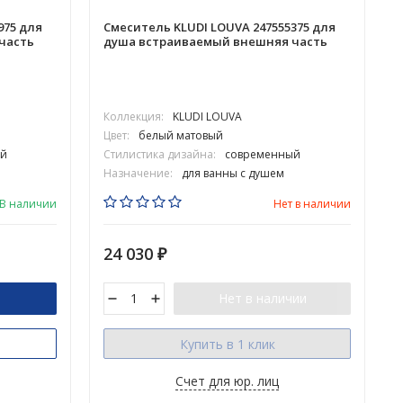
975 для
Смеситель KLUDI LOUVA 247555375 для
часть
душа встраиваемый внешняя часть
Коллекция:
KLUDI LOUVA
Цвет:
белый матовый
й
Стилистика дизайна:
современный
Назначение:
для ванны с душем
В наличии
Нет в наличии
24 030
₽
Нет в наличии
Купить в 1 клик
Счет для юр. лиц