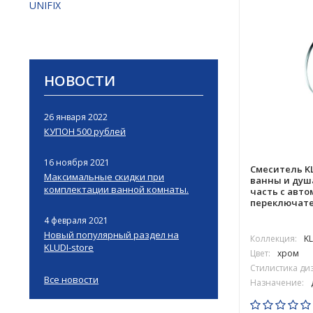
UNIFIX
НОВОСТИ
26 января 2022
КУПОН 500 рублей
16 ноября 2021
Смеситель KL
Максимальные скидки при
ванны и душ
комплектации ванной комнаты.
часть с авт
переключат
4 февраля 2021
Новый популярный раздел на
Коллекция:
K
KLUDI-store
Цвет:
хром
Стилистика ди
Все новости
Назначение: