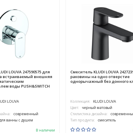
UDI LOUVA 247590575 для
Смеситель KLUDI LOUVA 242723
а встраиваемый внешняя
раковины на одно отверстие
оматическим
однорычажный без донного к
елем воды PUSH&SWITCH
LUDI LOUVA
Коллекция:
KLUDI LOUVA
Цвет:
черный матовый
зайна:
современный
Стилистика дизайна:
современны
для ванны с душем
Тип продукта:
смеситель
В наличии