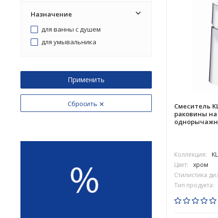
Назначение
для ванны с душем
для умывальника
Применить
Сбросить
Смеситель KL
раковины на
однорычажны
Коллекция:
K
Цвет:
хром
Стилистика ди
Тип продукта: