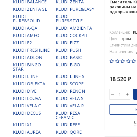
KLUDI BALANCE
KLUDI ZENTA
Смеситель KL
раковины на
KLUDI ZENTA SL
KLUDI PURE&EASY
однорычажны
KLUDI
KLUDI
PURE&SOLID
PURE&STYLE
KLUDI A-QA
KLUDI AMBIENTA
Коллекция:
K
KLUDI AMEO
KLUDI COCKPIT
Цвет:
хром
KLUDI E2
KLUDI FIZZ
Стилистика ди
KLUDI FRESHLINE
KLUDI PUSH
Назначение:
KLUDI ADLON
KLUDI BASIC
KLUDI BINGO
KLUDI E-GO
STAR
KLUDI L-INE
KLUDI L-INE S
18 520
₽
KLUDI OBJEKTA
KLUDI SCOPE
KLUDI DIVE
KLUDI RENON
KLUDI LOUVA
KLUDI VELA S
KLUDI VELA C
KLUDI VELA R
KLUDI DECUS
KLUDI RESA
CERAMIC
С
KLUDI X1
KLUDI REEF
KLUDI AUREA
KLUDI QORD