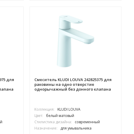
975 для
Смеситель KLUDI LOUVA 242825375 для
раковины на одно отверстие
лапана
однорычажный без донного клапана
Коллекция:
KLUDI LOUVA
Цвет:
белый матовый
й
Стилистика дизайна:
современный
Назначение:
для умывальника