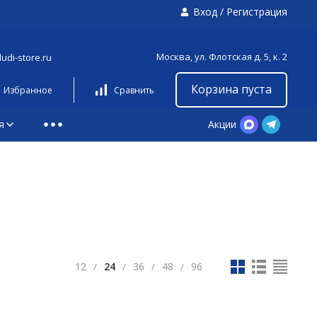
Вход
/
Регистрация
Москва, ул. Флотская д. 5, к. 2
udi-store.ru
Корзина пуста
Избранное
Сравнить
я
Акции
12
24
36
48
96
/
/
/
/