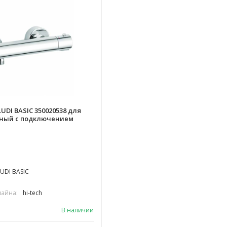
UDI BASIC 350020538 для
ный с подключением
UDI BASIC
зайна:
hi-tech
В наличии