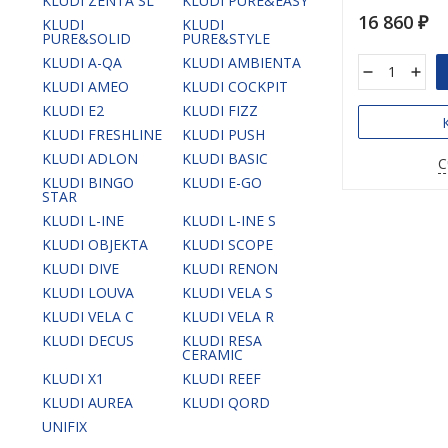
KLUDI ZENTA SL
KLUDI PURE&EASY
16 860
KLUDI
KLUDI
₽
PURE&SOLID
PURE&STYLE
KLUDI A-QA
KLUDI AMBIENTA
KLUDI AMEO
KLUDI COCKPIT
KLUDI E2
KLUDI FIZZ
KLUDI FRESHLINE
KLUDI PUSH
KLUDI ADLON
KLUDI BASIC
С
KLUDI BINGO
KLUDI E-GO
STAR
KLUDI L-INE
KLUDI L-INE S
KLUDI OBJEKTA
KLUDI SCOPE
KLUDI DIVE
KLUDI RENON
KLUDI LOUVA
KLUDI VELA S
KLUDI VELA C
KLUDI VELA R
KLUDI DECUS
KLUDI RESA
CERAMIC
KLUDI X1
KLUDI REEF
KLUDI AUREA
KLUDI QORD
UNIFIX