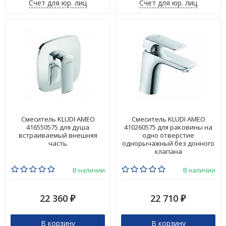
Счет для юр. лиц
Счет для юр. лиц
Смеситель KLUDI AMEO
Смеситель KLUDI AMEO
416550575 для душа
410260575 для раковины на
встраиваемый внешняя
одно отверстие
часть
однорычажный без донного
клапана
В наличии
В наличии
22 360
22 710
₽
₽
В корзину
В корзину