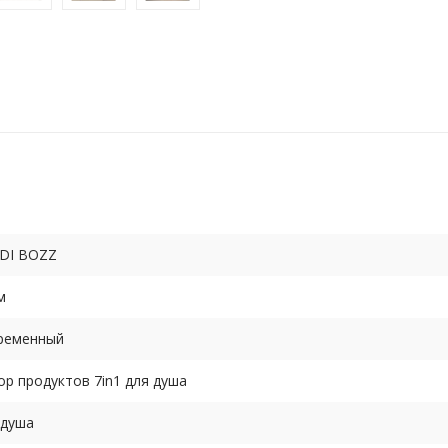
DI BOZZ
м
ременный
ор продуктов 7in1 для душа
 душа