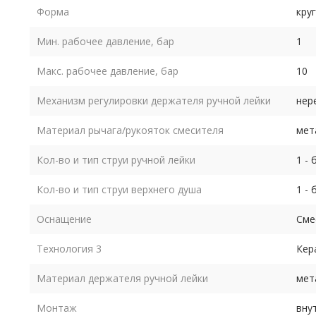
Форма
кру
Мин. рабочее давление, бар
1
Макс. рабочее давление, бар
10
Механизм регулировки держателя ручной лейки
нер
Материал рычага/рукояток смесителя
мет
Кол-во и тип струи ручной лейки
1 -
Кол-во и тип струи верхнего душа
1 -
Оснащение
Сме
Технология 3
Кер
Материал держателя ручной лейки
мет
Монтаж
вну