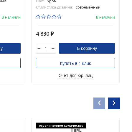
ный
Цвет:
хром
Стилистика дизайна:
современный
В наличии
В наличии
4 830
₽
ну
В корзину
Купить в 1 клик
Счет для юр. лиц
‹
›
ограниченное количество