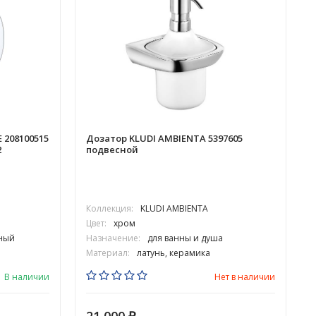
 208100515
Дозатор KLUDI AMBIENTA 5397605
2
подвесной
Коллекция:
KLUDI AMBIENTA
Цвет:
хром
Ц
ный
Назначение:
для ванны и душа
Материал:
латунь, керамика
В наличии
Нет в наличии