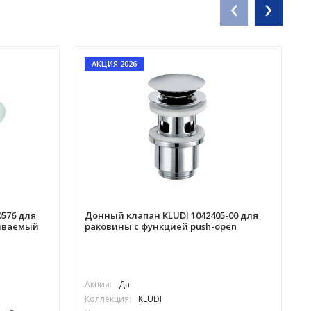
‹
›
АКЦИЯ 2026
0576 для
Донный клапан KLUDI 1042405-00 для
иваемый
раковины с функцией push-open
Акция:
Да
Коллекция:
KLUDI
Ц