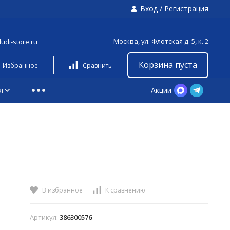
Вход
/
Регистрация
Москва, ул. Флотская д. 5, к. 2
udi-store.ru
Корзина пуста
Избранное
Сравнить
я
Акции
В избранное
К сравнению
Артикул:
386300576