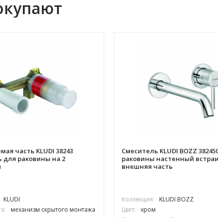
окупают
мая часть KLUDI 38243
Смеситель KLUDI BOZZ 38245
 для раковины на 2
раковины настенный встра
я
внешняя часть
KLUDI
Коллекция:
KLUDI BOZZ
а:
механизм скрытого монтажа
Цвет:
хром