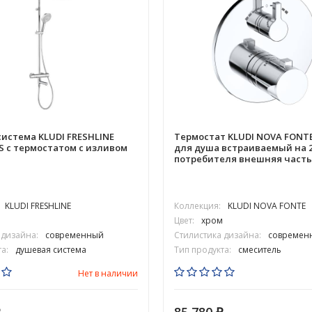
истема KLUDI FRESHLINE
Термостат KLUDI NOVA FONTE
0S с термостатом с изливом
для душа встраиваемый на 
потребителя внешняя часть
KLUDI FRESHLINE
Коллекция:
KLUDI NOVA FONTE
Цвет:
хром
 дизайна:
современный
Стилистика дизайна:
современ
а:
душевая система
Тип продукта:
смеситель
Нет в наличии