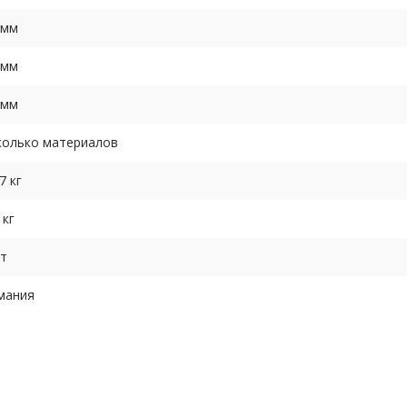
 мм
 мм
 мм
колько материалов
7 кг
 кг
ет
мания