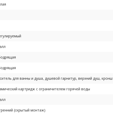
глая
егулируемый
алл
 бодрящая
 бодрящая
ситель для ванны и душа, душевой гарнитур, верхний душ, крон
амический картридж с ограничителем горячей воды
алл
тренний (скрытый монтаж)