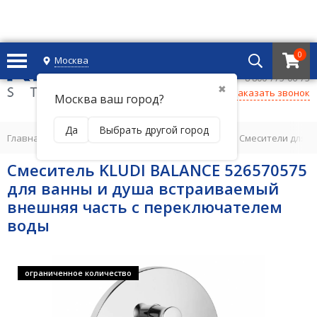
0
Москва
+7 495 221 69 55
8 800-775-06-73
✖
Заказать звонок
Москва ваш город?
Да
Выбрать другой город
Главная
/
СМЕСИТЕЛИ ДЛЯ ВАННОЙ КОМНАТЫ
/
Смесители для в
Смеситель KLUDI BALANCE 526570575
для ванны и душа встраиваемый
внешняя часть с переключателем
воды
ограниченное количество