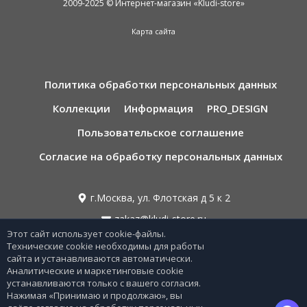
2009-2025 © Интернет-магазин «Kludi-store»
Карта сайта
Политика обработки персональных данных
Коллекции
Информация
PRO_DESIGN
Пользовательское соглашение
Согласие на обработку персональных данных
г.Москва, ул. Флотская д 5 к 2
zakaz@kludi-store.ru
Этот сайт использует cookie-файлы.
Технические cookie необходимы для работы
сайта и устанавливаются автоматически.
8 495 221 69 55
Аналитические и маркетинговые cookie
устанавливаются только с вашего согласия.
8 800-775-06-73
Нажимая «Принимаю и продолжаю», вы
Звонок бесплатный по РФ