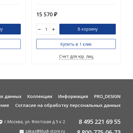
15 570
₽
ну
В корзину
Купить в 1 клик
Счет для юр. лиц
ых данных
Коллекции
Информация
PRO_DESIGN
ение
Согласие на обработку персональных данных
8 495 221 69 55
г.Москва, ул. Флотская д 5 к 2
zakaz@kludi-store.ru
8 800-775-06-73