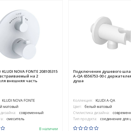
 KLUDI NOVA FONTE 208105315
Подключение душевого шлан
встраиваемый на 2
A-QA 6556753-00 с держателе
еля внешняя часть
душа
KLUDI NOVA FONTE
Коллекция:
KLUDI A-QA
й матовый
Цвет:
белый матовый
 дизайна:
современный
Стилистика дизайна:
современ
а:
смеситель
Тип продукта:
соединение для 
В наличии