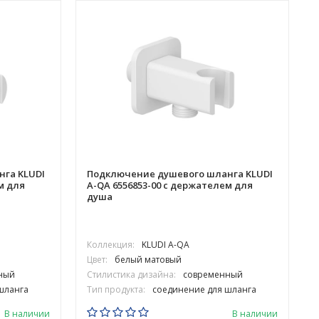
га KLUDI
Подключение душевого шланга KLUDI
м для
A-QA 6556853-00 с держателем для
душа
Коллекция:
KLUDI A-QA
Цвет:
белый матовый
Ц
ный
Стилистика дизайна:
современный
шланга
Тип продукта:
соединение для шланга
В наличии
В наличии