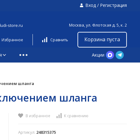
Вход
/
Регистрация
Москва, ул. Флотская д. 5, к. 2
udi-store.ru
Корзина пуста
Избранное
Сравнить
я
Акции
лючением шланга
дключением шланга
В избранное
К сравнению
Артикул:
248315375