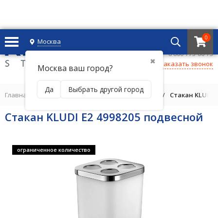
0
Москва
+7 495 221 69 55
8 800-775-06-73
✖
Заказать звонок
Москва ваш город?
Да
Выбрать другой город
Главная
/
АКСЕССУАРЫ ДЛЯ ВАННОЙ
/
Стакан
/
Стакан KLUDI 
Стакан KLUDI E2 4998205 подвесной
ограниченное количество