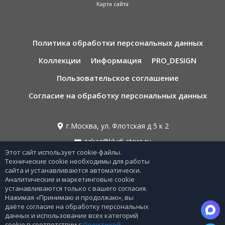
Карта сайта
Политика обработки персональных данных
Коллекции
Информация
PRO_DESIGN
Пользовательское соглашение
Согласие на обработку персональных данных
г.Москва, ул. Флотская д 5 к 2
zakaz@kludi-store.ru
Этот сайт использует cookie-файлы.
Технические cookie необходимы для работы
сайта и устанавливаются автоматически.
8 495 221 69 55
Аналитические и маркетинговые cookie
устанавливаются только с вашего согласия.
8 800-775-06-73
Нажимая «Принимаю и продолжаю», вы
Звонок бесплатный по РФ
даёте согласие на обработку персональных
данных и использование всех категорий
cookie в соответствии с
Политикой