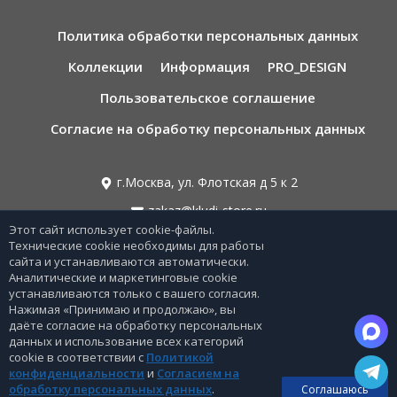
Политика обработки персональных данных
Коллекции
Информация
PRO_DESIGN
Пользовательское соглашение
Согласие на обработку персональных данных
г.Москва, ул. Флотская д 5 к 2
zakaz@kludi-store.ru
Этот сайт использует cookie-файлы.
Технические cookie необходимы для работы
8 495 221 69 55
сайта и устанавливаются автоматически.
Аналитические и маркетинговые cookie
8 800-775-06-73
устанавливаются только с вашего согласия.
Нажимая «Принимаю и продолжаю», вы
Звонок бесплатный по РФ
даёте согласие на обработку персональных
данных и использование всех категорий
cookie в соответствии с
Политикой
конфиденциальности
и
Согласием на
0
обработку персональных данных
.
Соглашаюсь