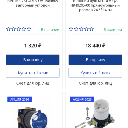
Вентиль KLUDI A-QA 1584605
Верхний душ KLUDI A-QA
запорный угловой
4940205-00 прямоугольный
размер 24.5*14 см
В наличии
В наличии
1 320
18 440
₽
₽
В корзину
В корзину
Купить в 1 клик
Купить в 1 клик
Счет для юр. лиц
Счет для юр. лиц
АКЦИЯ 2026
АКЦИЯ 2026